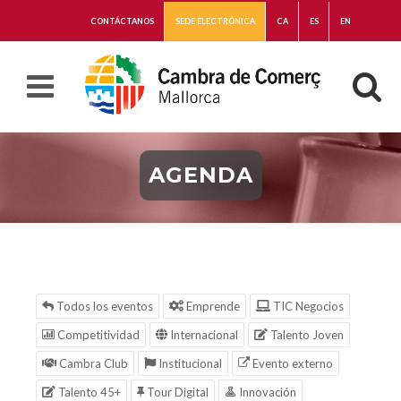
CONTÁCTANOS
SEDE ELECTRÓNICA
CA
ES
EN
AGENDA
Todos los eventos
Emprende
TIC Negocios
Competitividad
Internacional
Talento Joven
Cambra Club
Institucional
Evento externo
Talento 45+
Tour Digital
Innovación