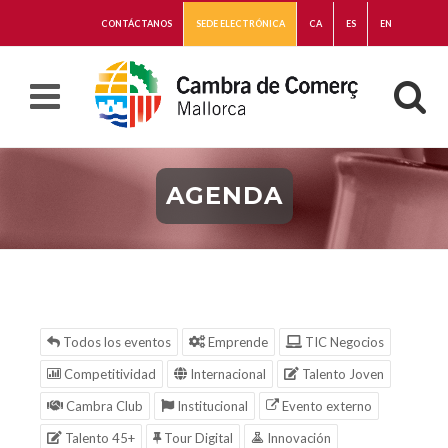
CONTÁCTANOS
SEDE ELECTRÓNICA
CA
ES
EN
AGENDA
Todos los eventos
Emprende
TIC Negocios
Competitividad
Internacional
Talento Joven
Cambra Club
Institucional
Evento externo
Talento 45+
Tour Digital
Innovación