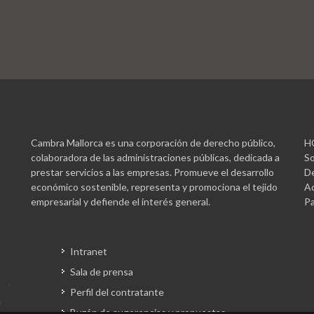
Cambra Mallorca es una corporación de derecho público,
H
colaboradora de las administraciones públicas, dedicada a
So
prestar servicios a las empresas. Promueve el desarrollo
De
económico sostenible, representa y promociona el tejido
Ac
empresarial y defiende el interés general.
Pa
Intranet
Sala de prensa
Perfil del contratante
Buzón de sugerencias y propuestas