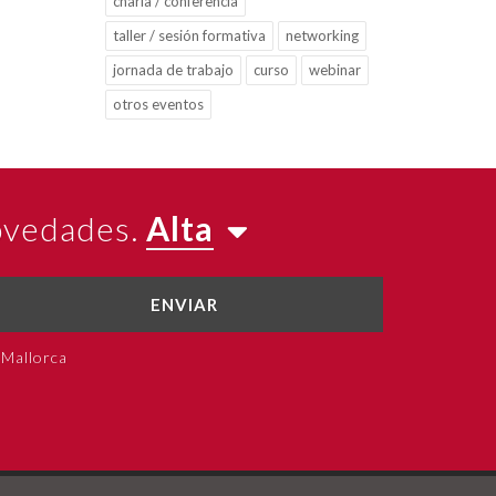
charla / conferencia
taller / sesión formativa
networking
jornada de trabajo
curso
webinar
otros eventos
novedades.
Alta
ENVIAR
 Mallorca