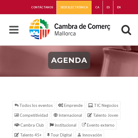
CONTÁCTANOS
SEDE ELECTRÓNICA
CA
ES
EN
AGENDA
Todos los eventos
Emprende
TIC Negocios
Competitividad
Internacional
Talento Joven
Cambra Club
Institucional
Evento externo
Talento 45+
Tour Digital
Innovación