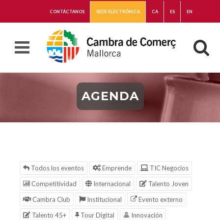
CONTÁCTANOS
SEDE ELECTRÓNICA
CA
ES
EN
AGENDA
Todos los eventos
Emprende
TIC Negocios
Competitividad
Internacional
Talento Joven
Cambra Club
Institucional
Evento externo
Talento 45+
Tour Digital
Innovación