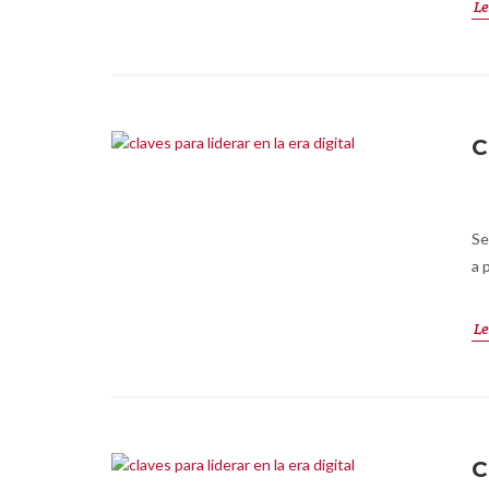
Le
C
Se
a 
Le
C