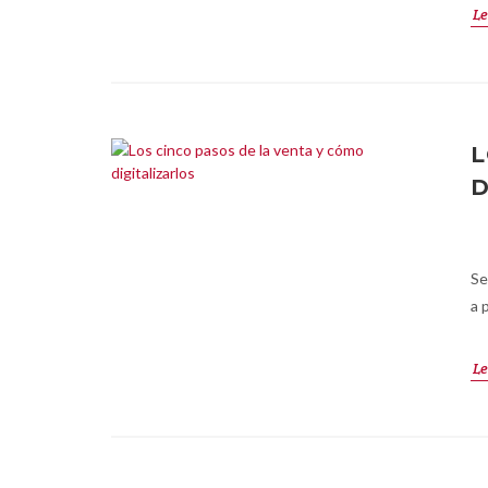
Le
L
D
Se
a 
Le