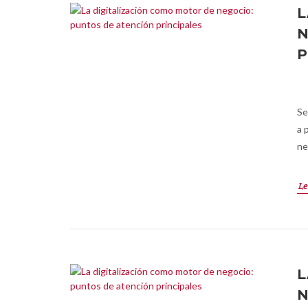
L
N
P
Se
a 
ne
Le
L
N