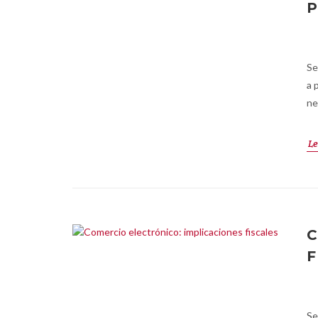
P
Se
a 
ne
Le
C
F
Se