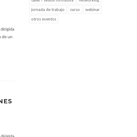
taller / sesión formativa
networking
jornada de trabajo
curso
webinar
otros eventos
 dirigida
n de un
NES
 dirigida