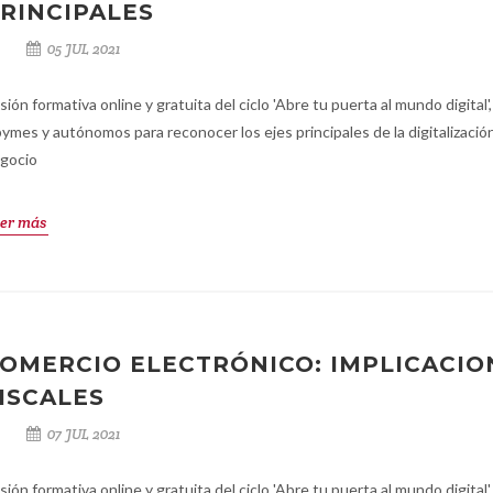
RINCIPALES
05 JUL 2021
sión formativa online y gratuita del ciclo 'Abre tu puerta al mundo digital',
pymes y autónomos para reconocer los ejes principales de la digitalizació
gocio
er más
OMERCIO ELECTRÓNICO: IMPLICACIO
ISCALES
07 JUL 2021
sión formativa online y gratuita del ciclo 'Abre tu puerta al mundo digital',