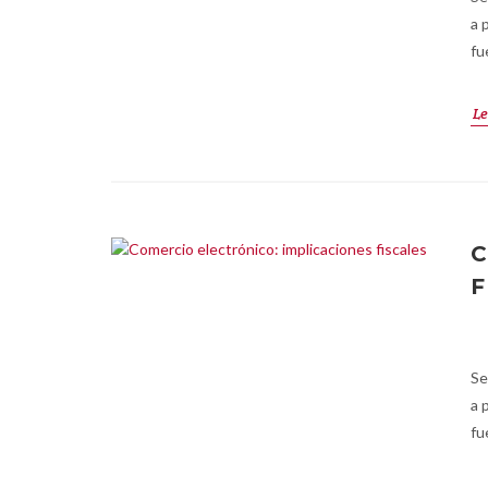
a 
fu
Le
C
F
Se
a 
fu