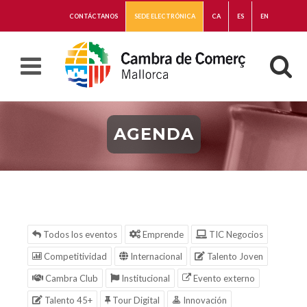
CONTÁCTANOS
SEDE ELECTRÓNICA
CA
ES
EN
AGENDA
Todos los eventos
Emprende
TIC Negocios
Competitividad
Internacional
Talento Joven
Cambra Club
Institucional
Evento externo
Talento 45+
Tour Digital
Innovación