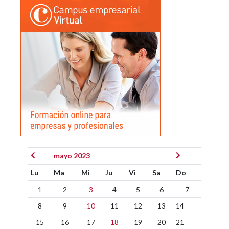
mayo 2023
Lu
Ma
Mi
Ju
Vi
Sa
Do
1
2
3
4
5
6
7
8
9
10
11
12
13
14
15
16
17
18
19
20
21