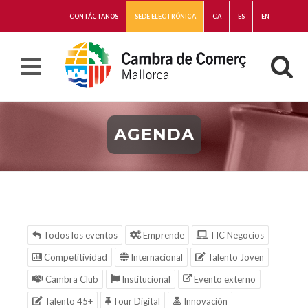
CONTÁCTANOS
SEDE ELECTRÓNICA
CA
ES
EN
AGENDA
Todos los eventos
Emprende
TIC Negocios
Competitividad
Internacional
Talento Joven
Cambra Club
Institucional
Evento externo
Talento 45+
Tour Digital
Innovación