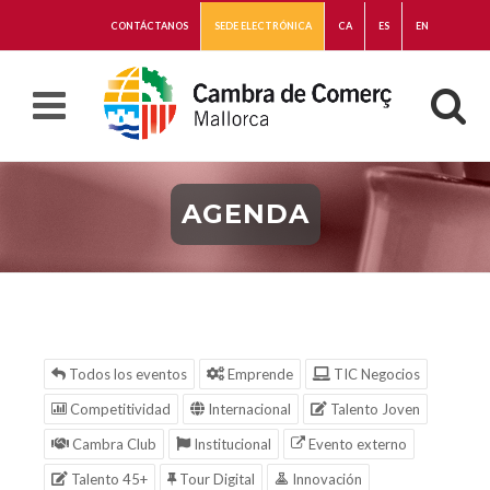
CONTÁCTANOS
SEDE ELECTRÓNICA
CA
ES
EN
AGENDA
Todos los eventos
Emprende
TIC Negocios
Competitividad
Internacional
Talento Joven
Cambra Club
Institucional
Evento externo
Talento 45+
Tour Digital
Innovación