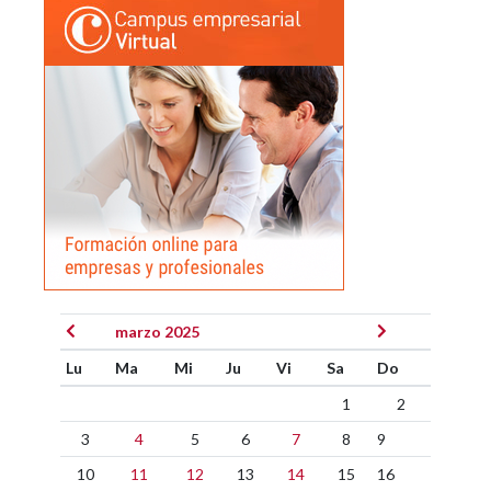
marzo 2025
Lu
Ma
Mi
Ju
Vi
Sa
Do
1
2
3
4
5
6
7
8
9
10
11
12
13
14
15
16