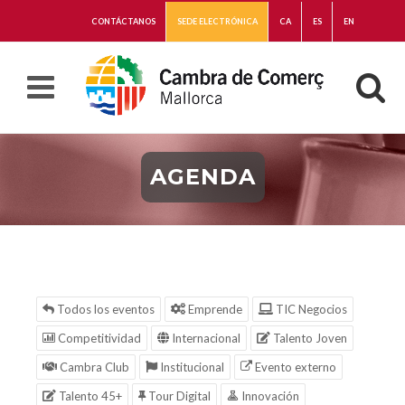
CONTÁCTANOS
SEDE ELECTRÓNICA
CA
ES
EN
AGENDA
Todos los eventos
Emprende
TIC Negocios
Competitividad
Internacional
Talento Joven
Cambra Club
Institucional
Evento externo
Talento 45+
Tour Digital
Innovación