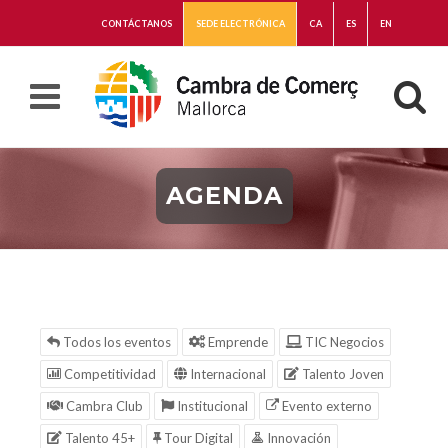
CONTÁCTANOS
SEDE ELECTRÓNICA
CA
ES
EN
AGENDA
Todos los eventos
Emprende
TIC Negocios
Competitividad
Internacional
Talento Joven
Cambra Club
Institucional
Evento externo
Talento 45+
Tour Digital
Innovación