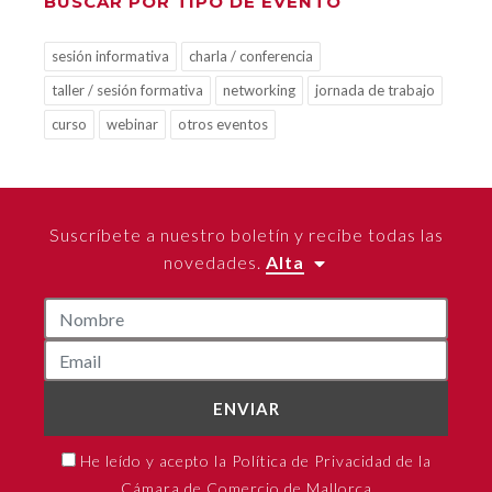
BUSCAR POR TIPO DE EVENTO
sesión informativa
charla / conferencia
taller / sesión formativa
networking
jornada de trabajo
curso
webinar
otros eventos
Suscríbete a nuestro boletín y recibe todas las
novedades.
Alta
ENVIAR
He leído y acepto la Política de Privacidad de la
Cámara de Comercio de Mallorca