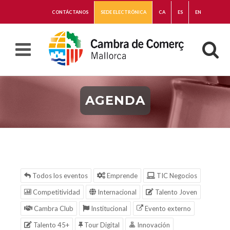
CONTÁCTANOS
SEDE ELECTRÓNICA
CA
ES
EN
AGENDA
Todos los eventos
Emprende
TIC Negocios
Competitividad
Internacional
Talento Joven
Cambra Club
Institucional
Evento externo
Talento 45+
Tour Digital
Innovación