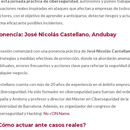
 esta jornada práctica de ciberseguridad
, autónomos y pymes trabaja
tuaciones reales inspiradas en ataques que afectan a empresas de todos
ctores, con el objetivo de aprender a anticiparse, detectar riesgos y act
rma eficaz ante posibles incidentes.
onencia: José Nicolás Castellano,
Andubay
 sesión comenzará con una ponencia práctica de
José Nicolás Castella
trategias y medidas efectivas de protección, donde se abordarán amena
bituales, errores frecuentes y acciones clave para reforzar la seguridad 
alquier negocio.
stellano cuenta con más de 20 años de experiencia en el ámbito empresa
 ciberseguridad. Ha sido formador en ciberseguridad para fuerzas del ord
paña y Andorra y profesor y director del Máster en Ciberseguridad de la
iversidad de Barcelona. Además, es organizador del congreso de
berseguridad y Hacking:
No cON Name
.
Cómo actuar ante casos reales?