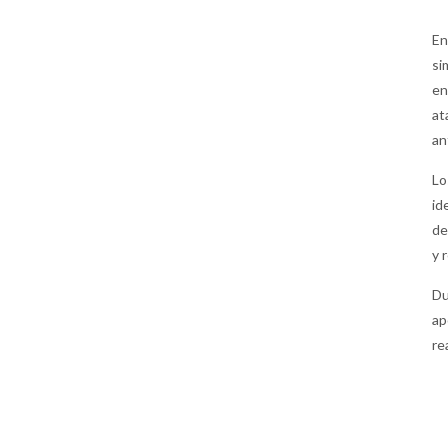
En
si
en
at
an
Lo
id
de
y 
Du
ap
re