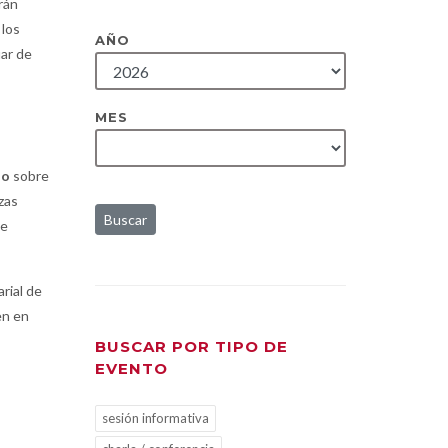
rán
 los
AÑO
uar de
MES
no
sobre
zas
Buscar
de
rial de
en en
BUSCAR POR TIPO DE
EVENTO
sesión informativa