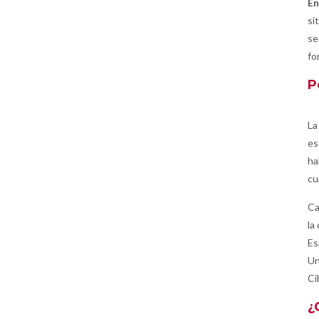
En
si
se
fo
P
La
es
ha
cu
Ca
la
Es
Un
Ci
¿