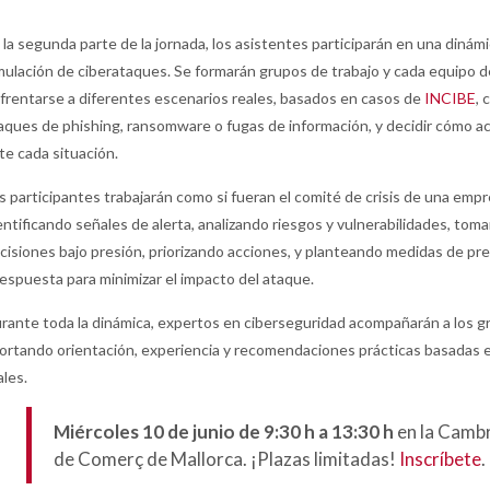
 la segunda parte de la jornada, los asistentes participarán en una dinám
mulación de ciberataques. Se formarán grupos de trabajo y cada equipo 
frentarse a diferentes escenarios reales, basados en casos de
INCIBE
,
aques de phishing, ransomware o fugas de información, y decidir cómo a
te cada situación.
s participantes trabajarán como si fueran el comité de crisis de una empr
entificando señales de alerta, analizando riesgos y vulnerabilidades, tom
cisiones bajo presión, priorizando acciones, y planteando medidas de pr
respuesta para minimizar el impacto del ataque.
rante toda la dinámica, expertos en ciberseguridad acompañarán a los g
ortando orientación, experiencia y recomendaciones prácticas basadas 
ales.
Miércoles 10 de junio de 9:30 h a 13:30 h
en la Camb
de Comerç de Mallorca. ¡Plazas limitadas!
Inscríbete
.