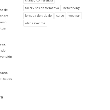
charla / conferencia
taller / sesión formativa
networking
ica de
jornada de trabajo
curso
webinar
deberá
 como
otros eventos
ctuar
esa:
ando
evención
rupos
en casos
ra