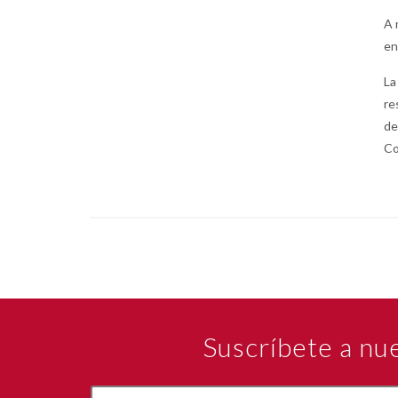
A 
en
La
re
de
Co
Suscríbete a nu