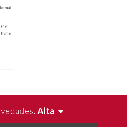
formal
ar y
a Pyme
novedades.
Alta