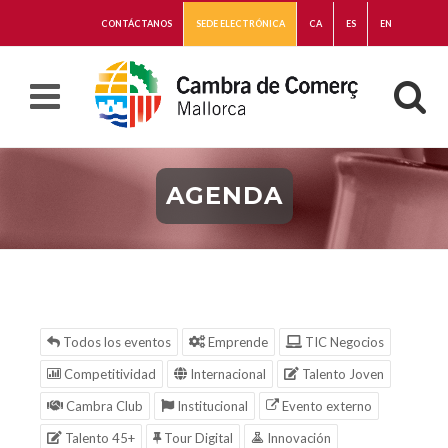
CONTÁCTANOS
SEDE ELECTRÓNICA
CA
ES
EN
AGENDA
Todos los eventos
Emprende
TIC Negocios
Competitividad
Internacional
Talento Joven
Cambra Club
Institucional
Evento externo
Talento 45+
Tour Digital
Innovación