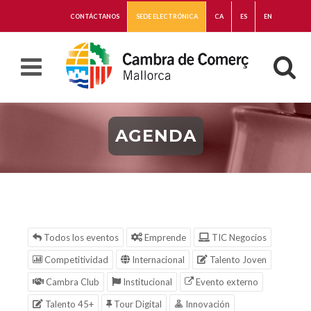
CONTÁCTANOS
SEDE ELECTRÓNICA
CA
ES
EN
AGENDA
Todos los eventos
Emprende
TIC Negocios
Competitividad
Internacional
Talento Joven
Cambra Club
Institucional
Evento externo
Talento 45+
Tour Digital
Innovación