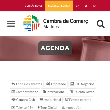
CONTÁCTANOS
SEDE ELECTRÓNICA
CA
ES
EN
AGENDA
Todos los eventos
Emprende
TIC Negocios
Competitividad
Internacional
Talento Joven
Cambra Club
Institucional
Evento externo
Talento 45+
Tour Digital
Innovación