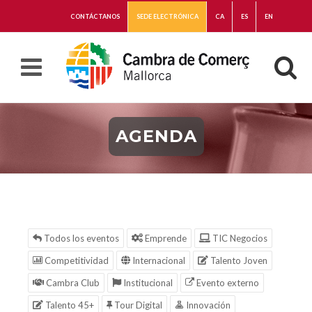
CONTÁCTANOS
SEDE ELECTRÓNICA
CA
ES
EN
AGENDA
Todos los eventos
Emprende
TIC Negocios
Competitividad
Internacional
Talento Joven
Cambra Club
Institucional
Evento externo
Talento 45+
Tour Digital
Innovación