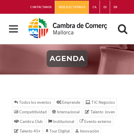
CONTÁCTANOS
SEDE ELECTRÓNICA
CA
ES
EN
AGENDA
Todos los eventos
Emprende
TIC Negocios
Competitividad
Internacional
Talento Joven
Cambra Club
Institucional
Evento externo
Talento 45+
Tour Digital
Innovación