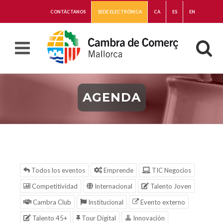
CONTÁCTANOS
SEDE ELECTRÓNICA
CA
ES
EN
AGENDA
Todos los eventos
Emprende
TIC Negocios
Competitividad
Internacional
Talento Joven
Cambra Club
Institucional
Evento externo
Talento 45+
Tour Digital
Innovación