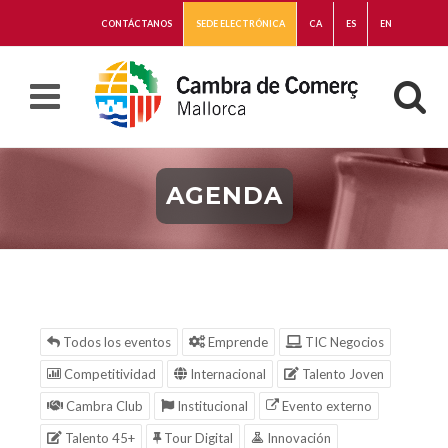
CONTÁCTANOS
SEDE ELECTRÓNICA
CA
ES
EN
AGENDA
Todos los eventos
Emprende
TIC Negocios
Competitividad
Internacional
Talento Joven
Cambra Club
Institucional
Evento externo
Talento 45+
Tour Digital
Innovación