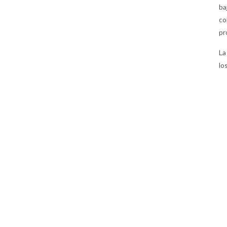
ba
co
pr
La
lo