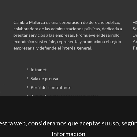
Cambra Mallorca es una corporación de derecho público,
H
colaboradora de las administraciones públicas, dedicada a
So
prestar servicios a las empresas. Promueve el desarrollo
De
económico sostenible, representa y promociona el tejido
Ac
empresarial y defiende el interés general.
Pa
Intranet
Sala de prensa
Perfil del contratante
Buzón de sugerencias y propuestas
Gestión fondos europeos
uestra web, consideramos que aceptas su uso, según
Información