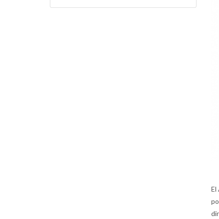
El
po
di