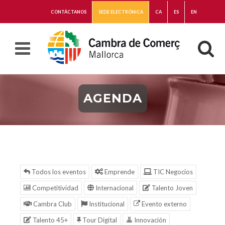
CONTÁCTANOS
SEDE ELECTRÓNICA
CA
ES
EN
AGENDA
Todos los eventos
Emprende
TIC Negocios
Competitividad
Internacional
Talento Joven
Cambra Club
Institucional
Evento externo
Talento 45+
Tour Digital
Innovación