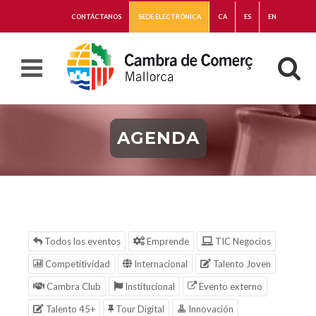
CONTÁCTANOS
SEDE ELECTRÓNICA
CA
ES
EN
AGENDA
Todos los eventos
Emprende
TIC Negocios
Competitividad
Internacional
Talento Joven
Cambra Club
Institucional
Evento externo
Talento 45+
Tour Digital
Innovación