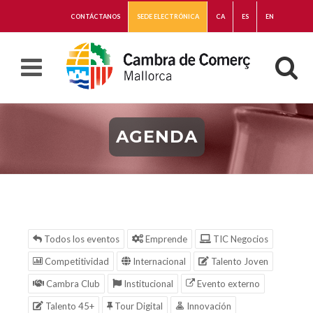
CONTÁCTANOS
SEDE ELECTRÓNICA
CA
ES
EN
AGENDA
Todos los eventos
Emprende
TIC Negocios
Competitividad
Internacional
Talento Joven
Cambra Club
Institucional
Evento externo
Talento 45+
Tour Digital
Innovación