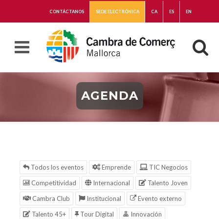
CONTÁCTANOS
SEDE ELECTRÓNICA
CA
ES
EN
AGENDA
Todos los eventos
Emprende
TIC Negocios
Competitividad
Internacional
Talento Joven
Cambra Club
Institucional
Evento externo
Talento 45+
Tour Digital
Innovación