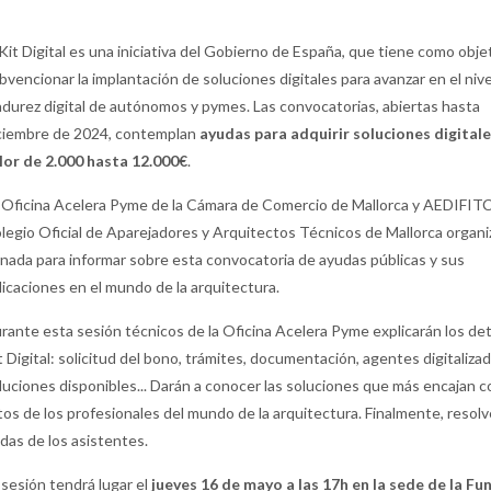
 Kit Digital es una iniciativa del Gobierno de España, que tiene como obje
bvencionar la implantación de soluciones digitales para avanzar en el nive
durez digital de autónomos y pymes. Las convocatorias, abiertas hasta
ciembre de 2024, contemplan
ayudas para adquirir soluciones digitale
lor de 2.000 hasta 12.000€
.
 Oficina Acelera Pyme de la Cámara de Comercio de Mallorca y AEDIFI
legio Oficial de Aparejadores y Arquitectos Técnicos de Mallorca organ
rnada para informar sobre esta convocatoria de ayudas públicas y sus
licaciones en el mundo de la arquitectura.
rante esta sesión técnicos de la Oficina Acelera Pyme explicarán los det
t Digital: solicitud del bono, trámites, documentación, agentes digitaliza
luciones disponibles... Darán a conocer las soluciones que más encajan c
tos de los profesionales del mundo de la arquitectura. Finalmente, resolv
das de los asistentes.
 sesión tendrá lugar el
jueves 16 de mayo a las 17h en la sede de la Fu