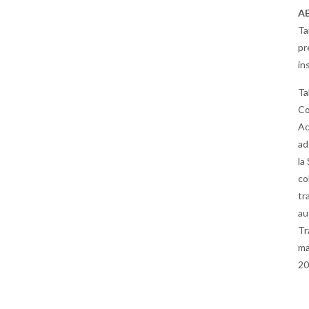
A
Ta
pr
in
Ta
Co
Ac
ad
la
co
tr
au
Tr
ma
20