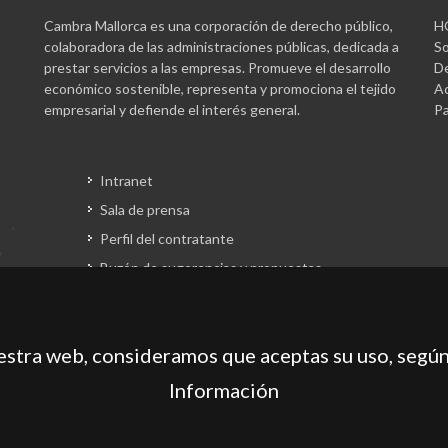
Cambra Mallorca es una corporación de derecho público,
H
colaboradora de las administraciones públicas, dedicada a
So
prestar servicios a las empresas. Promueve el desarrollo
De
económico sostenible, representa y promociona el tejido
Ac
empresarial y defiende el interés general.
Pa
Intranet
Sala de prensa
Perfil del contratante
Buzón de sugerencias y propuestas
Gestión fondos europeos
uestra web, consideramos que aceptas su uso, según
Información