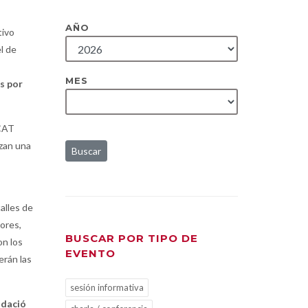
AÑO
tivo
l de
MES
s por
TCAT
izan una
Buscar
alles de
dores,
BUSCAR POR TIPO DE
on los
EVENTO
erán las
sesión informativa
ndació