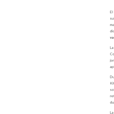
El
su
ma
di
va
La
Co
jo
ap
Du
Ki
so
re
du
La