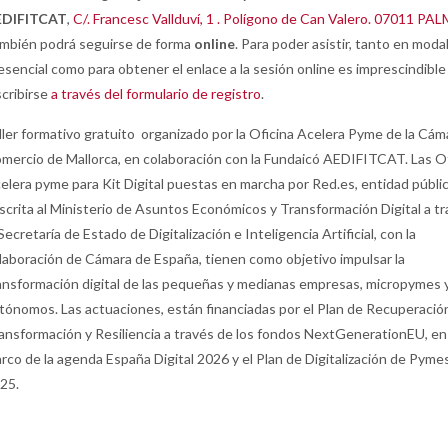
EDIFITCAT
,
C/. Francesc Vallduví, 1 . Polígono de Can Valero. 07011 PA
mbién podrá seguirse de forma
online
. Para poder asistir, tanto en moda
esencial como para obtener el enlace a la sesión online es imprescindible
scribirse
a través del formulario de registro
.
ller formativo gratuito organizado por la Oficina Acelera Pyme de la Cám
mercio de Mallorca, en colaboración con la Fundaicó AEDIFITCAT. Las O
elera pyme para Kit Digital puestas en marcha por Red.es, entidad públi
scrita al Ministerio de Asuntos Económicos y Transformación Digital a t
 Secretaría de Estado de Digitalización e Inteligencia Artificial, con la
laboración de Cámara de España, tienen como objetivo impulsar la
ansformación digital de las pequeñas y medianas empresas, micropymes 
tónomos. Las actuaciones, están financiadas por el Plan de Recuperació
ansformación y Resiliencia a través de los fondos NextGenerationEU, en
rco de la agenda España Digital 2026 y el Plan de Digitalización de Pyme
25.