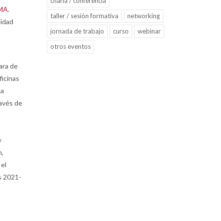
charla / conferencia
LMA
.
taller / sesión formativa
networking
lidad
jornada de trabajo
curso
webinar
otros eventos
ara de
ficinas
ca
ravés de
y
n,
 el
s 2021-