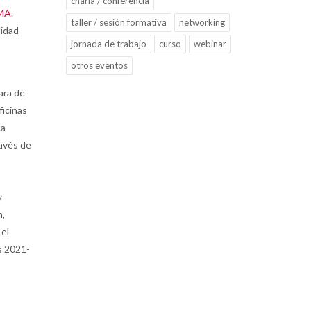
charla / conferencia
LMA
.
taller / sesión formativa
networking
lidad
jornada de trabajo
curso
webinar
otros eventos
ara de
ficinas
ca
ravés de
y
n,
 el
s 2021-