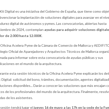
 Kit Digital es una iniciativa del Gobierno de España, que tiene como obje
bvencionar la implantación de soluciones digitales para avanzar en el nive
durez digital de autónomos y pymes. Las convocatorias, abiertas hasta
ciembre de 2024, contemplan
ayudas para adquirir soluciones digitale
lor de 2.000 hasta 12.000€
.
 Oficina Acelera Pyme de la Cámara de Comercio de Mallorca y AEDIFI
legio Oficial de Aparejadores y Arquitectos Técnicos de Mallorca organ
rnada para informar sobre esta convocatoria de ayudas públicas y sus
licaciones en el mundo de la arquitectura.
rante esta sesión técnicos de la Oficina Acelera Pyme explicarán los det
t Digital: solicitud del bono, trámites, documentación, agentes digitaliza
luciones disponibles... Darán a conocer las soluciones que más encajan c
tos de los profesionales del mundo de la arquitectura. Finalmente, resolv
das de los asistentes.
 sesión tendrá lugar el
jueves 16 de mayo a las 17h en la sede de la Fu