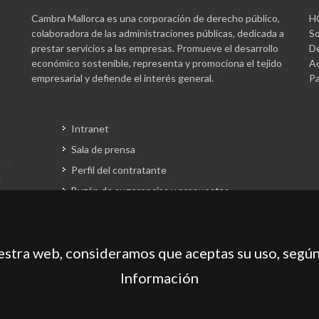
Cambra Mallorca es una corporación de derecho público,
H
colaboradora de las administraciones públicas, dedicada a
So
prestar servicios a las empresas. Promueve el desarrollo
De
económico sostenible, representa y promociona el tejido
Ac
empresarial y defiende el interés general.
Pa
Intranet
Sala de prensa
Perfil del contratante
Buzón de sugerencias y propuestas
Gestión fondos europeos
uestra web, consideramos que aceptas su uso, según
Información