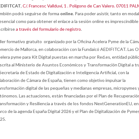
EDIFITCAT
,
C/. Francesc Vallduví, 1 . Polígono de Can Valero. 07011 PA
mbién podrá seguirse de forma
online
. Para poder asistir, tanto en moda
esencial como para obtener el enlace a la sesión online es imprescindible
scribirse
a través del formulario de registro
.
ller formativo gratuito organizado por la Oficina Acelera Pyme de la Cám
mercio de Mallorca, en colaboración con la Fundaicó AEDIFITCAT. Las O
elera pyme para Kit Digital puestas en marcha por Red.es, entidad públi
scrita al Ministerio de Asuntos Económicos y Transformación Digital a t
 Secretaría de Estado de Digitalización e Inteligencia Artificial, con la
laboración de Cámara de España, tienen como objetivo impulsar la
ansformación digital de las pequeñas y medianas empresas, micropymes 
tónomos. Las actuaciones, están financiadas por el Plan de Recuperació
ansformación y Resiliencia a través de los fondos NextGenerationEU, en
rco de la agenda España Digital 2026 y el Plan de Digitalización de Pyme
25.