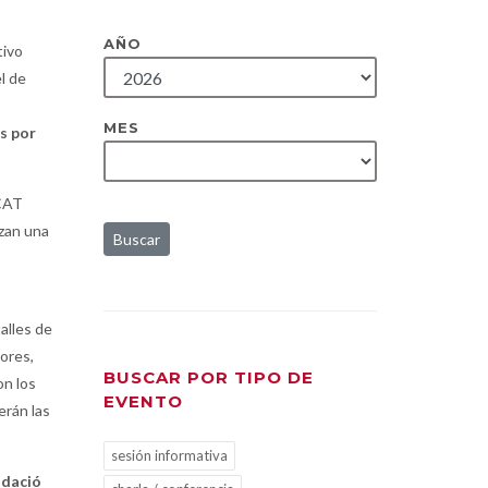
AÑO
tivo
l de
MES
s por
TCAT
izan una
Buscar
alles de
dores,
BUSCAR POR TIPO DE
on los
EVENTO
erán las
sesión informativa
ndació