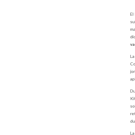
El
su
ma
di
va
La
Co
jo
ap
Du
Ki
so
re
du
La