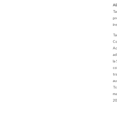
A
Ta
pr
in
Ta
Co
Ac
ad
la
co
tr
au
Tr
ma
20