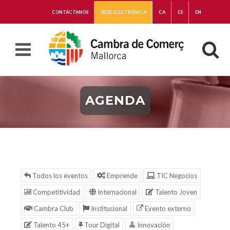
CONTÁCTANOS
SEDE ELECTRÓNICA
CA
ES
EN
AGENDA
Todos los eventos
Emprende
TIC Negocios
Competitividad
Internacional
Talento Joven
Cambra Club
Institucional
Evento externo
Talento 45+
Tour Digital
Innovación