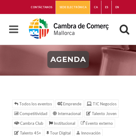
CONTÁCTANOS
SEDE ELECTRÓNICA
CA
ES
EN
AGENDA
Todos los eventos
Emprende
TIC Negocios
Competitividad
Internacional
Talento Joven
Cambra Club
Institucional
Evento externo
Talento 45+
Tour Digital
Innovación