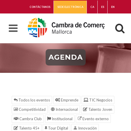
CONTÁCTANOS
SEDE ELECTRÓNICA
CA
ES
EN
AGENDA
Todos los eventos
Emprende
TIC Negocios
Competitividad
Internacional
Talento Joven
Cambra Club
Institucional
Evento externo
Talento 45+
Tour Digital
Innovación