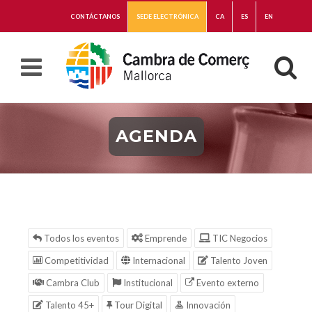
CONTÁCTANOS
SEDE ELECTRÓNICA
CA
ES
EN
AGENDA
Todos los eventos
Emprende
TIC Negocios
Competitividad
Internacional
Talento Joven
Cambra Club
Institucional
Evento externo
Talento 45+
Tour Digital
Innovación