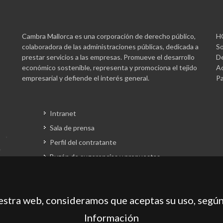
Cambra Mallorca es una corporación de derecho público,
H
colaboradora de las administraciones públicas, dedicada a
So
prestar servicios a las empresas. Promueve el desarrollo
De
económico sostenible, representa y promociona el tejido
Ac
empresarial y defiende el interés general.
Pa
Intranet
Sala de prensa
Perfil del contratante
Buzón de sugerencias y propuestas
Gestión fondos europeos
uestra web, consideramos que aceptas su uso, según
Información