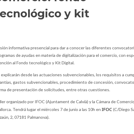
tecnológico y kit
sión informativa presencial para dar a conocer las diferentes convocator
ogramas de ayudas en materia de digitalización para el comercio, con esp
ención al Fondo tecnológico y Kit Digital.
 explicarán desde las actuaciones subvencionables, los requisitos a cumpl
antías, gastos subvencionables, procedimiento de concesión, convocato
rma de presentación de solicitudes, entre otras cuestiones.
ller organizado por IFOC (Ajuntament de Calvià) y la Cámara de Comerci
IFOC 
llorca. Tendrá lugar el miércoles 7 de junio a las 10h en
(C/Diego S
zaún, 2, 07181 Palmanova).