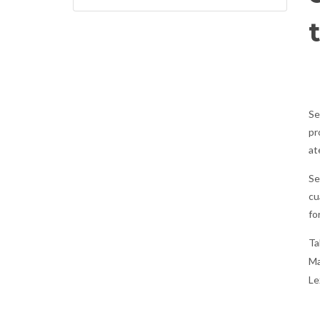
Se
pr
at
Se
cu
fo
Ta
Ma
Le