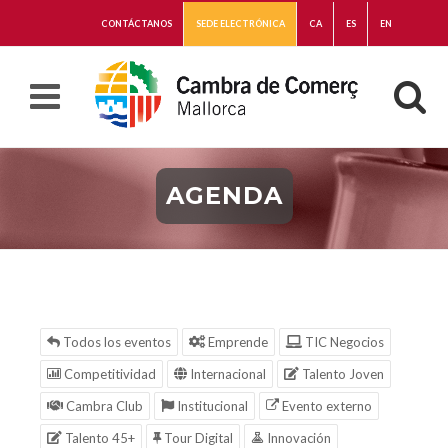
CONTÁCTANOS
SEDE ELECTRÓNICA
CA
ES
EN
AGENDA
Todos los eventos
Emprende
TIC Negocios
Competitividad
Internacional
Talento Joven
Cambra Club
Institucional
Evento externo
Talento 45+
Tour Digital
Innovación