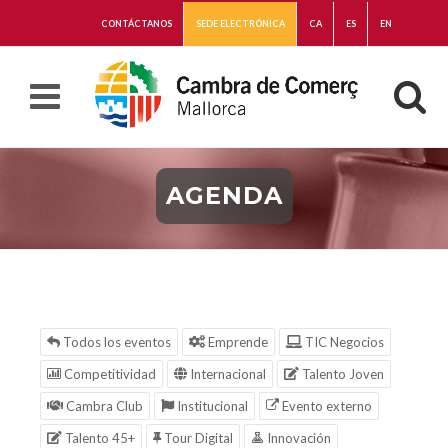
CONTÁCTANOS
SEDE ELECTRÓNICA
CA
ES
EN
AGENDA
Todos los eventos
Emprende
TIC Negocios
Competitividad
Internacional
Talento Joven
Cambra Club
Institucional
Evento externo
Talento 45+
Tour Digital
Innovación