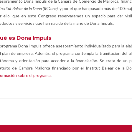
esoramiento Dona Impuls de la Cámara de Comercio de Mallorca, financ
Institut Balear de la Dona (IBDona)
, y por el que han pasado más de 400 muj
r ello, que en este Congreso reservaremos un espacio para dar visib
oductos y servicios que han nacido de la mano de Dona Impuls.
ué es Dona Impuls
 programa Dona Impuls ofrece asesoramiento individualizado para la ela
l plan de empresa. Además, el programa contempla la tramitación del a
tónoma y orientación para acceder a la financiación. Se trata de un 
atuito de Cambra Mallorca financiado por el Institut Balear de la D
formación sobre el programa
.