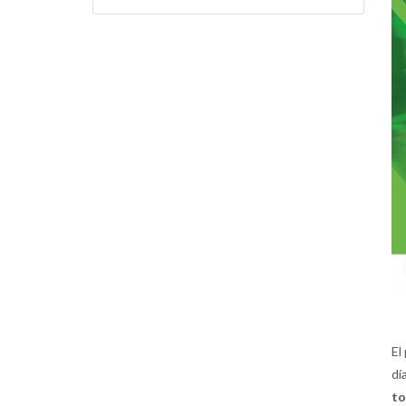
El
dí
t