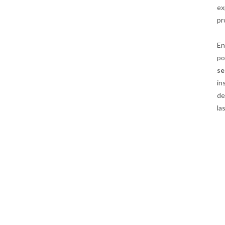
ex
pr
En
po
s
in
de
la