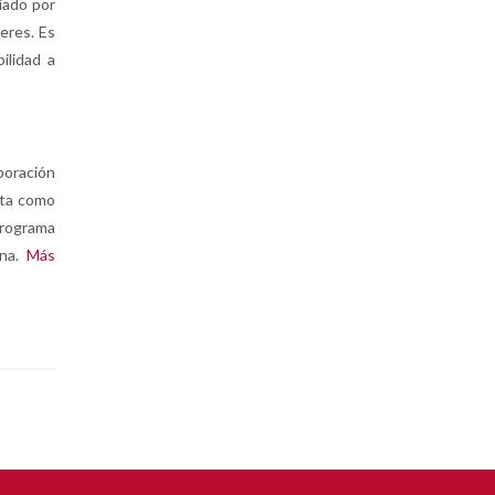
iado por
eres. Es
ilidad a
boración
lta como
programa
ona.
Más