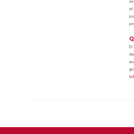
as
el
po
pr
Q
El
de
au
gr
in