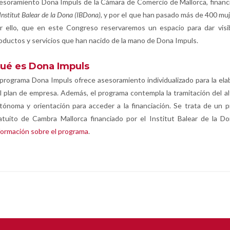
esoramiento Dona Impuls de la Cámara de Comercio de Mallorca, financ
Institut Balear de la Dona (IBDona)
, y por el que han pasado más de 400 muj
r ello, que en este Congreso reservaremos un espacio para dar visib
oductos y servicios que han nacido de la mano de Dona Impuls.
ué es Dona Impuls
 programa Dona Impuls ofrece asesoramiento individualizado para la ela
l plan de empresa. Además, el programa contempla la tramitación del a
tónoma y orientación para acceder a la financiación. Se trata de un 
atuito de Cambra Mallorca financiado por el Institut Balear de la D
formación sobre el programa
.