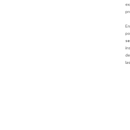
ex
pr
En
po
s
in
de
la