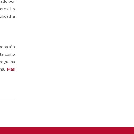
iado por
eres. Es
ilidad a
boración
lta como
programa
ona.
Más