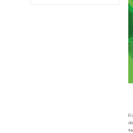
El
dí
t