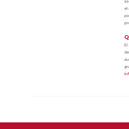
as
el
po
pr
Q
El
de
au
gr
in