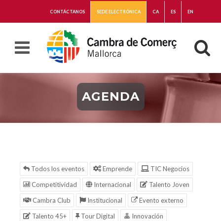
CONTÁCTANOS
SEDE ELECTRÓNICA
CA
ES
EN
AGENDA
Todos los eventos
Emprende
TIC Negocios
Competitividad
Internacional
Talento Joven
Cambra Club
Institucional
Evento externo
Talento 45+
Tour Digital
Innovación