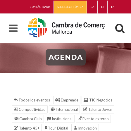
CONTÁCTANOS
SEDE ELECTRÓNICA
CA
ES
EN
AGENDA
Todos los eventos
Emprende
TIC Negocios
Competitividad
Internacional
Talento Joven
Cambra Club
Institucional
Evento externo
Talento 45+
Tour Digital
Innovación