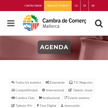
CONTÁCTANOS
SEDE ELECTRÓNICA
CA
ES
EN
AGENDA
Todos los eventos
Emprende
TIC Negocios
Competitividad
Internacional
Talento Joven
Cambra Club
Institucional
Evento externo
Talento 45+
Tour Digital
Innovación