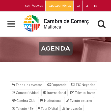
CONTÁCTANOS
SEDE ELECTRÓNICA
CA
ES
EN
AGENDA
Todos los eventos
Emprende
TIC Negocios
Competitividad
Internacional
Talento Joven
Cambra Club
Institucional
Evento externo
Talento 45+
Tour Digital
Innovación