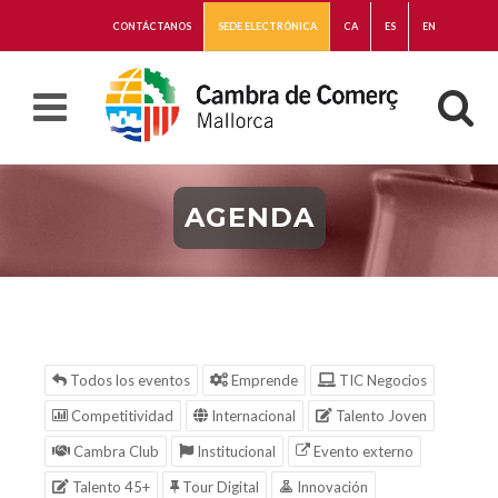
CONTÁCTANOS
SEDE ELECTRÓNICA
CA
ES
EN
AGENDA
Todos los eventos
Emprende
TIC Negocios
Competitividad
Internacional
Talento Joven
Cambra Club
Institucional
Evento externo
Talento 45+
Tour Digital
Innovación