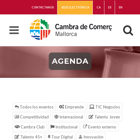
CONTÁCTANOS
SEDE ELECTRÓNICA
CA
ES
EN
AGENDA
Todos los eventos
Emprende
TIC Negocios
Competitividad
Internacional
Talento Joven
Cambra Club
Institucional
Evento externo
Talento 45+
Tour Digital
Innovación