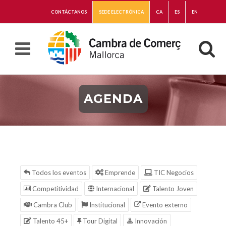
CONTÁCTANOS
SEDE ELECTRÓNICA
CA
ES
EN
AGENDA
Todos los eventos
Emprende
TIC Negocios
Competitividad
Internacional
Talento Joven
Cambra Club
Institucional
Evento externo
Talento 45+
Tour Digital
Innovación