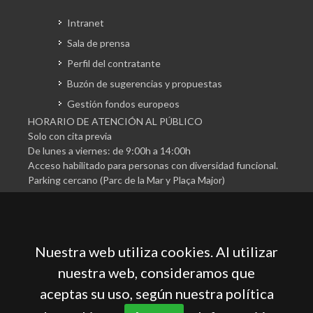
Intranet
Sala de prensa
Perfil del contratante
Buzón de sugerencias y propuestas
Gestión fondos europeos
HORARIO DE ATENCIÓN AL PÚBLICO
Solo con cita previa
De lunes a viernes: de 9:00h a 14:00h
Acceso habilitado para personas con diversidad funcional.
Parking cercano (Parc de la Mar y Plaça Major)
Nuestra web utiliza cookies. Al utilizar
nuestra web, consideramos que
aceptas su uso, según nuestra política
Cámara Oficial de Comercio, Industria, Servicios y
Navegación de Mallorca