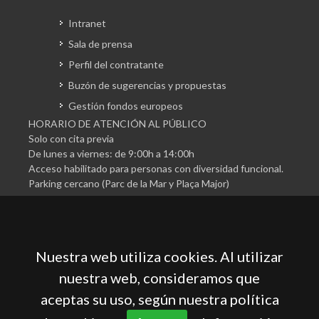
Intranet
Sala de prensa
Perfil del contratante
Buzón de sugerencias y propuestas
Gestión fondos europeos
HORARIO DE ATENCIÓN AL PÚBLICO
Solo con cita previa
De lunes a viernes: de 9:00h a 14:00h
Acceso habilitado para personas con diversidad funcional.
Parking cercano (Parc de la Mar y Plaça Major)
Nuestra web utiliza cookies. Al utilizar
nuestra web, consideramos que
aceptas su uso, según nuestra política
Cámara Oficial de Comercio, Industria, Servicios y
Navegación de Mallorca