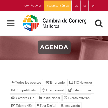
CONTÁCTANOS
SEDE ELECTRÓNICA
CA
ES
EN
AGENDA
Todos los eventos
Emprende
TIC Negocios
Competitividad
Internacional
Talento Joven
Cambra Club
Institucional
Evento externo
Talento 45+
Tour Digital
Innovación