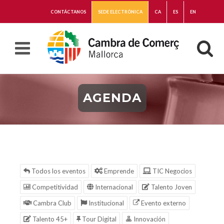
CONTÁCTANOS
SEDE ELECTRÓNICA
CA
ES
EN
AGENDA
Todos los eventos
Emprende
TIC Negocios
Competitividad
Internacional
Talento Joven
Cambra Club
Institucional
Evento externo
Talento 45+
Tour Digital
Innovación