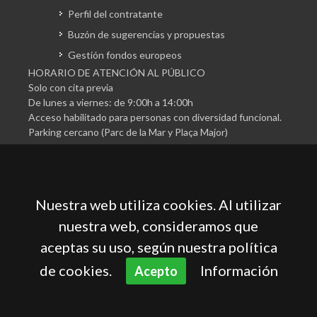
Perfil del contratante
Buzón de sugerencias y propuestas
Gestión fondos europeos
HORARIO DE ATENCIÓN AL PÚBLICO
Solo con cita previa
De lunes a viernes: de 9:00h a 14:00h
Acceso habilitado para personas con diversidad funcional.
Parking cercano (Parc de la Mar y Plaça Major)
Nuestra web utiliza cookies. Al utilizar
nuestra web, consideramos que
aceptas su uso, según nuestra política
Cámara Oficial de Comercio, Industria, Servicios y
Navegación de Mallorca
de cookies.
Información
Acepto
Aviso legal
Política de privacidad
Política de cookies