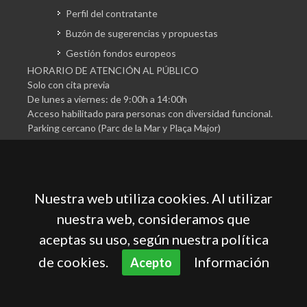
Perfil del contratante
Buzón de sugerencias y propuestas
Gestión fondos europeos
HORARIO DE ATENCIÓN AL PÚBLICO
Solo con cita previa
De lunes a viernes: de 9:00h a 14:00h
Acceso habilitado para personas con diversidad funcional.
Parking cercano (Parc de la Mar y Plaça Major)
Nuestra web utiliza cookies. Al utilizar
nuestra web, consideramos que
aceptas su uso, según nuestra política
Cámara Oficial de Comercio, Industria, Servicios y
Navegación de Mallorca
de cookies.
Información
Acepto
Aviso legal
Política de privacidad
Política de cookies