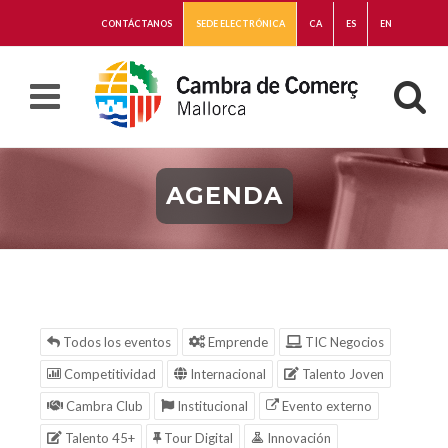
CONTÁCTANOS
SEDE ELECTRÓNICA
CA
ES
EN
AGENDA
Todos los eventos
Emprende
TIC Negocios
Competitividad
Internacional
Talento Joven
Cambra Club
Institucional
Evento externo
Talento 45+
Tour Digital
Innovación