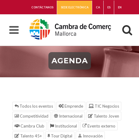
CONTÁCTANOS
SEDE ELECTRÓNICA
CA
ES
EN
AGENDA
Todos los eventos
Emprende
TIC Negocios
Competitividad
Internacional
Talento Joven
Cambra Club
Institucional
Evento externo
Talento 45+
Tour Digital
Innovación