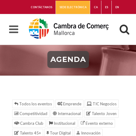
CONTÁCTANOS
SEDE ELECTRÓNICA
CA
ES
EN
AGENDA
Todos los eventos
Emprende
TIC Negocios
Competitividad
Internacional
Talento Joven
Cambra Club
Institucional
Evento externo
Talento 45+
Tour Digital
Innovación