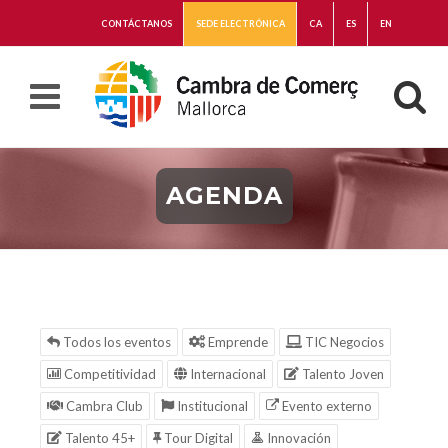
CONTÁCTANOS
SEDE ELECTRÓNICA
CA
ES
EN
AGENDA
Todos los eventos
Emprende
TIC Negocios
Competitividad
Internacional
Talento Joven
Cambra Club
Institucional
Evento externo
Talento 45+
Tour Digital
Innovación