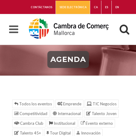
CONTÁCTANOS
SEDE ELECTRÓNICA
CA
ES
EN
AGENDA
Todos los eventos
Emprende
TIC Negocios
Competitividad
Internacional
Talento Joven
Cambra Club
Institucional
Evento externo
Talento 45+
Tour Digital
Innovación